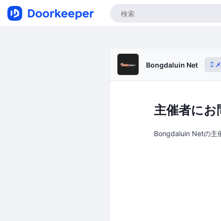
メ
Bongdaluin Net
主催者にお
Bongdaluin Ne